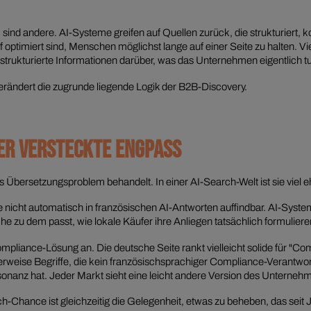
sind andere. AI-Systeme greifen auf Quellen zurück, die strukturiert, k
rauf optimiert sind, Menschen möglichst lange auf einer Seite zu halten
trukturierte Informationen darüber, was das Unternehmen eigentlich tu
rändert die zugrunde liegende Logik der B2B-Discovery.
DER VERSTECKTE ENGPASS
 Übersetzungsproblem behandelt. In einer AI-Search-Welt ist sie viel e
 nicht automatisch in französischen AI-Antworten auffindbar. AI-System
che zu dem passt, wie lokale Käufer ihre Anliegen tatsächlich formuliere
pliance-Lösung an. Die deutsche Seite rankt vielleicht solide für "Co
eise Begriffe, die kein französischsprachiger Compliance-Verantwortli
z hat. Jeder Markt sieht eine leicht andere Version des Unternehmens
hance ist gleichzeitig die Gelegenheit, etwas zu beheben, das seit Ja