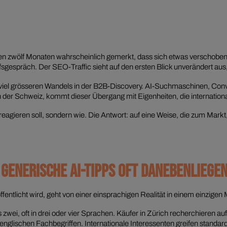
tzten zwölf Monaten wahrscheinlich gemerkt, dass sich etwas verscho
sgespräch. Der SEO-Traffic sieht auf den ersten Blick unverändert aus
ines viel grösseren Wandels in der B2B-Discovery. AI-Suchmaschinen, C
der Schweiz, kommt dieser Übergang mit Eigenheiten, die internation
eagieren soll, sondern wie. Die Antwort: auf eine Weise, die zum Markt
GENERISCHE AI-TIPPS OFT DANEBENLIEGE
ntlicht wird, geht von einer einsprachigen Realität in einem einzigen 
wei, oft in drei oder vier Sprachen. Käufer in Zürich recherchieren a
t englischen Fachbegriffen. Internationale Interessenten greifen standa