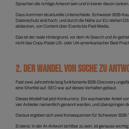
Sprachen die richtige Antwort sein und in keiner davon ranken
Dazu kommen strukturelle Unterschiede. Schweizer B2B-Kaufzy
Datenschutz sind hoch, und durch die Nähe zur EU stehen D
abdecken, von Content über Events bis Paid Media.
Das ist der reale Hintergrund, vor dem AI Search und AI-getrie
nicht das Copy-Paste US- oder UK-amerikanischer Best Pract
2. DER WANDEL VON SUCHE ZU ANTW
Fast zwei Jahrzehnte lang funktionierte B2B-Discovery ungefähr 
eine Shortlist auf. SEO war auf dieses Verhalten gebaut.
Dieses Modell hat jetzt Konkurrenz. Ein wachsender Anteil von
vier Anbieter namentlich genannt werden, und überspringen die
Daraus ergeben sich zwei Konsequenzen für Schweizer B2B
Erstens: In der AI-Antwort sichtbar zu sein, ist genauso wichtig