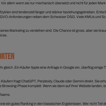
. Vor allem wenn sie nur mechanisch übersetzt und nicht für jeden Mar
klen sind tendenziell länger und stärker beziehungsgetrieben. Entsch
SGVO-Anforderungen neben dem Schweizer DSG. Viele KMUs und Scale-
benes Marketing zu verstehen sind. Die Chance ist gross, aber sie brauc
ices.
ORTEN
gleich. Ein Käufer tippte eine Anfrage in Google ein, überflog einige T
 Käufern fragt ChatGPT, Perplexity, Claude oder Gemini direkt. Sie erh
 Browsing-Phase komplett. Wenn sie dann auf Ihrer Website landen, ist d
-Teams.
 wie ein gutes Ranking in den klassischen Ergebnissen. Wer nicht Teil der 