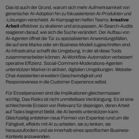
Das ist auch der Grund, warum sich mehr Aufmerksamkeit von
generischer AI-Adoption hin zu fokussierteren AI-Produkten und
-Lösungen verschiebt. AI-Kampagnen helfen Teams,
kreative
Arbeit
effektiver zu skalieren und anzupassen. AI-Search-Audits
reagieren darauf, wie sich die Suche verändert. Der Aufbau von
AI-Agenten öffnet die Tür zu spezialisierten Anwendungsfällen,
die auf eine Marke oder ein Business-Modell zugeschnitten sind.
AI-Infrastruktur schafft die Umgebung, in der all diese Tools
zusammenarbeiten können. AI-Workflow-Automation verbessert
operative Effizienz. Social-Comment-Moderations-Agenten
unterstützen Marken in aktiven, digitalen Umgebungen. Website-
Chat-Assistenten erweitern Geschwindigkeit und
Responsiveness in die Customer Experience selbst.
Für Einzelpersonen sind die Implikationen gleichermassen
wichtig. Das Risiko ist nicht unmittelbare Verdrängung. Es ist eine
schleichende Erosion von Relevanz für diejenigen, deren Arbeit
auf Tasks begrenzt bleibt, die AI bereits unterstützen kann.
Gleichzeitig entstehen neue Formen von Expertise rund um die
Fähigkeit, effektiv mit AI zu arbeiten, sie zu lenken, sie
herauszufordern und sie innerhalb eines spezifischen Business-
Kontexts anzuwenden.