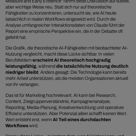
Measure and Early Evidence" rahmt diese Diskussion auf subtile,
aber wichtige Weise neu. Statt sich nur auf theoretische
Fähigkeiten zu konzentrieren, untersucht sie, wie AI heute
tatsächlich in realen Workflows eingesetzt wird. Durch die
Analyse umfangreicher Interaktionsdaten von Claude führt der
Report eine empirische Perspektive ein, die in der Debatte oft
gefehlt hat.
Die Grafik, die theoretische AI-Fähigkeiten mit beobachteter AI-
Nutzung vergleicht, macht diese Lücke sichtbar. In vielen
Berufsfeldern
erscheint AI theoretisch hochgradig
leistungsfähig
, während
die
tatsächliche Nutzung deutlich
niedriger bleibt
. Anders gesagt: Die Technologie kann bereits
mehr Arbeit unterstützen, als die meisten Organisationen aktuell
von ihr verlangen.
Das ist für Marketing hochrelevant. AI kann bei Research,
Content, Zielgruppenverständnis, Kampagnenanalyse,
Reporting, Media-Planung, Kreativentwicklung und operativer
Effizienz unterstützen. Aber Potenzial allein schafft keinen Wert.
Wert entsteht erst, wenn
AI Teil eines durchdachten
Workflows
wird.