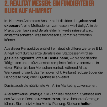
2. REALITÄT MESSEN: EIN FUNDIERTERER
BLICK AUF AI-IMPACT
Im Kern von Anthropics Ansatz steht die Idee der
„observed
exposure"
: eine Methode, um zu messen, wie häufig AI in der
Praxis über Tasks und Berufsfelder hinweg eingesetzt wird,
anstatt zu schätzen, was theoretisch automatisiert werden
könnte.
Aus dieser Perspektive entsteht ein deutlich differenzierteres Bild.
AI fegt nicht durch ganze Berufsfelder. Stattdessen wird sie
gezielt eingesetzt, oft auf Task-Ebene
, wo sie spezifische
Tätigkeiten unterstützt, anstatt komplette Rollen zu ersetzen. In
vielen Fällen bleiben Menschen zentral, während AI als
Werkzeug fungiert, das Tempo erhöht, Reibung reduziert oder die
Bandbreite möglicher Ergebnisse erweitert.
Das ist auch die nützlichste Art, AI im Marketing zu verstehen.
AI ersetzt keine Strategie. Sie kann die Research, Synthese und
das Szenario-Denken
unterstützen
, die zu besserer Strategie
führen. Sie ersetzt keine Media-Planung. Sie kann
helfen
,