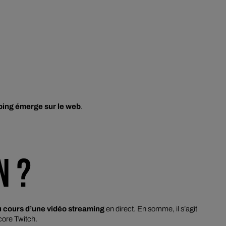
ping
émerge sur le web
.
N ?
u cours d’une vidéo
streaming
en direct. En somme, il s’agit
core Twitch.