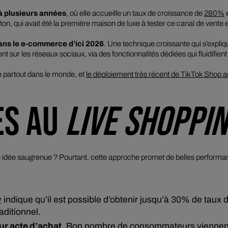
à plusieurs années
, où elle accueille un taux de croissance de
280%
e
n, qui avait été la première maison de luxe à tester ce canal de vente
ns le e-commerce d’ici 2026
. Une technique croissante qui s’expliqu
 sur les réseaux sociaux, via des fonctionnalités dédiées qui fluidifie
 partout dans le monde, et
le déploiement très récent de TikTok Shop a
ES AU
LIVE SHOPPI
dée saugrenue ? Pourtant, cette approche promet de belles performances
y
indique qu’il est possible d’obtenir jusqu’à 30% de taux 
ditionnel.
ur acte d’achat
. Bon nombre de consommateurs viennent 