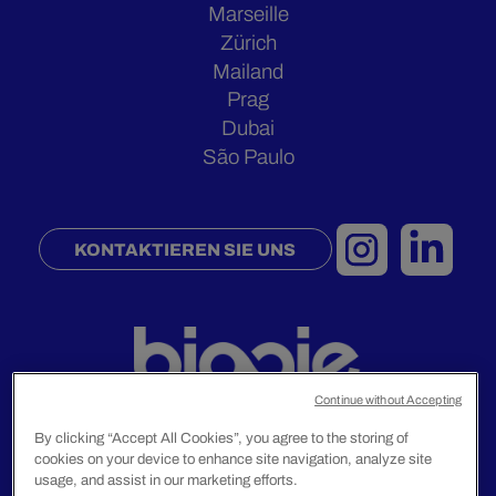
Marseille
Zürich
Mailand
Prag
Dubai
São Paulo
KONTAKTIEREN SIE UNS
Continue without Accepting
By clicking “Accept All Cookies”, you agree to the storing of
cookies on your device to enhance site navigation, analyze site
Rechtliche Hinweise
usage, and assist in our marketing efforts.