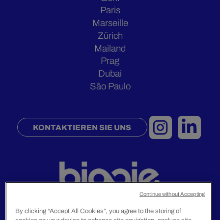
Paris
Marseille
Zürich
Mailand
Prag
Dubai
São Paulo
KONTAKTIEREN SIE UNS
Continue without Accepting
By clicking “Accept All Cookies”, you agree to the storing of